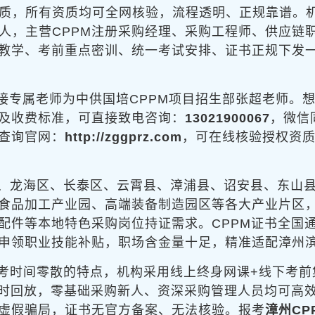
资质，所有资质均可全网核验，流程透明、正规靠谱。
0余人，主营CPPM注册采购经理、采购工程师、供应
教学、考前重点密训、统一考试安排、证书正规下发
接专属老师为中供国培CPPM项目招生部张超老师。想
及收费标准，可直接致电咨询：
13021900067
，微信
查询官网：
http://zggprz.com
，可在线核验授权资
、龙海区、长泰区、云霄县、漳浦县、诏安县、东山
食品加工产业园、高端装备制造园区等各大产业片区
配件等本地特色采购岗位持证需求。CPPM证书全国
申领职业技能补贴，职场含金量十足，精准适配漳州
考时间零散的特点，机构采用线上终身网课+线下考前
、随时回放，零基础采购新人、资深采购管理人员均可高
虚假骗局，证书无官方备案、无法核验。报考
漳州CP