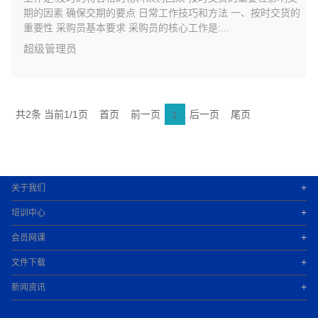
期的因素 确保交期的要点 日常工作技巧和方法 一、按时交货的
重要性 采购员基本要求 采购员的核心工作是:...
超级管理员
共2条 当前1/1页
首页
前一页
后一页
尾页
1
+
关于我们
+
培训中心
+
会员网课
+
文件下载
+
新闻资讯