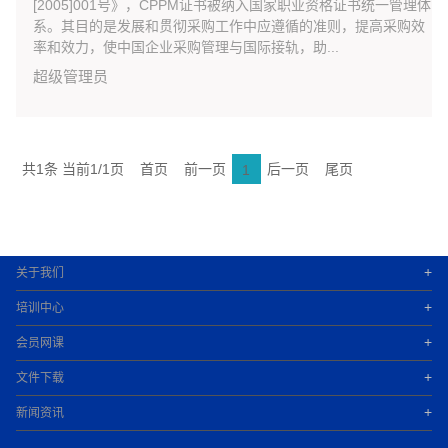
[2005]001号》，CPPM证书被纳入国家职业资格证书统一管理体
系。其目的是发展和贯彻采购工作中应遵循的准则，提高采购效
率和效力，使中国企业采购管理与国际接轨，助...
超级管理员
共1条 当前1/1页
首页
前一页
后一页
尾页
1
+
关于我们
+
培训中心
+
会员网课
+
文件下载
+
新闻资讯